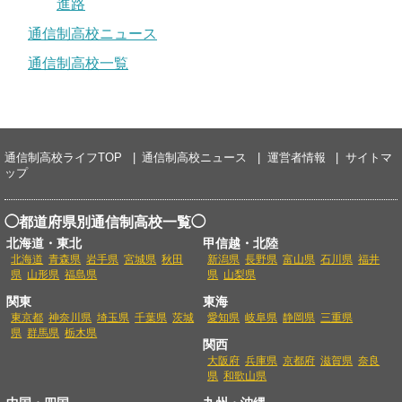
進路
通信制高校ニュース
通信制高校一覧
通信制高校ライフTOP
通信制高校ニュース
運営者情報
サイトマ
ップ
◯都道府県別通信制高校一覧◯
北海道・東北
甲信越・北陸
北海道
青森県
岩手県
宮城県
秋田
新潟県
長野県
富山県
石川県
福井
県
山形県
福島県
県
山梨県
関東
東海
東京都
神奈川県
埼玉県
千葉県
茨城
愛知県
岐阜県
静岡県
三重県
県
群馬県
栃木県
関西
大阪府
兵庫県
京都府
滋賀県
奈良
県
和歌山県