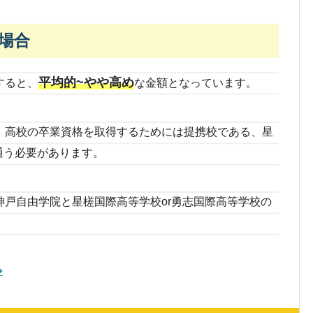
場合
平均的~やや高め
すると、
な金額となっています。
、高校の卒業資格を取得するためには提携校である、星
通う必要があります。
戸自由学院と星槎国際高等学校or勇志国際高等学校の
。
➔