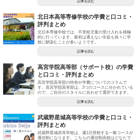
記事を読む
北日本高等専修学校の学費と口コミ・
評判まとめ
北日本専修学校では、不登校児童の受け入れを積極
的に行っています。最初は通えない生徒も徐々に学
校に馴染むことが多いようです。
記事を読む
高宮学院高等部（サポート校）の学費
と口コミ・評判まとめ
高宮学院高等部の特色や学費についてのコラムで
す。高宮学院高等部は、3つのコースに分かれている
ので、ご自分のスタイルに合わせて選択できます。
記事を読む
武蔵野星城高等学校の学費と口コミ・
評判まとめ
武蔵野星城高等学校は、週1日登校する一般コースが
通信制になります。こちらの通信制高校はどなたで