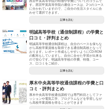
西宮甲英高等学院の特徴や学費についてのコラムで
す。西宮甲英高等学院の通信コースは、2つのコース
に分かれていますので、ご自分の生活スタイルに合
わせて選択できます。
記事を読む
明誠高等学校（通信制課程）の学費と
口コミ・評判まとめ
明誠高等学校通信制課程は、自分のペースを保ちな
がら高校卒業資格を取得できる通信制高校となって
おります。レポート作成もしやすいようにCD-ROM
の配布もしていますし、自分に合せた学習が出来る
ので安心です。明誠高等学校の学費、特徴、コー
ス、口コミをご紹介。
記事を読む
厚木中央高等学校通信課程の学費と口
コミ・評判まとめ
厚木中央高等学校通信課程では専門科目としてファ
ッションや電気工学、プログラムなどを学習しなが
ら高校卒業資格を得ることができます