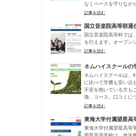
なくペースを守りなが
記事を読む
国立音楽院高等部通
国立音楽院高等科では
を行えます。オープン
記事を読む
ネムハイスクールの
ネムハイスクールは、
に比べて学費も安い点
不安を抱いている方も
徴、コース、口コミに
記事を読む
東海大学付属望星高
東海大学付属望星高等
望星高等学校は、放送