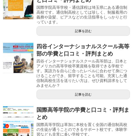
と口コミ・評判まとめ
国際学院高等学校・通信課程は埼玉県にある通信制
高校です。通信制高校としては珍しく、制服着用の
義務や染髪、ピアスなどの生活指導をしっかりと行
っています。
記事を読む
四谷インターナショナルスクール高等
部の学費と口コミ・評判まとめ
四谷インターナショナルスクール高等部は、日本と
アメリカの高等学校卒業資格を取得できる学校で
す。英語力を自らに合ったレベルに合わせて身につ
けることができ、留学することも可能。充実した通
信制高校生活を送りたい方は、ぜひ資料請求をして
みませんか？
記事を読む
国際高等学院の学費と口コミ・評判ま
とめ
国際高等学院は草加に本校を置く全国の通信制高校
の生徒が通うことのできるサポート校です。体験学
習なども非常に多い学校です。