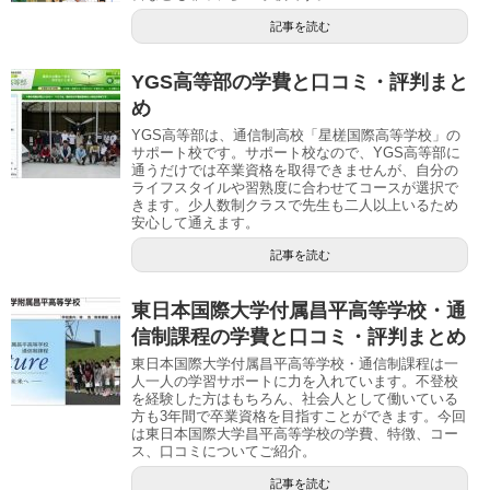
記事を読む
YGS高等部の学費と口コミ・評判まと
め
YGS高等部は、通信制高校「星槎国際高等学校」の
サポート校です。サポート校なので、YGS高等部に
通うだけでは卒業資格を取得できませんが、自分の
ライフスタイルや習熟度に合わせてコースが選択で
きます。少人数制クラスで先生も二人以上いるため
安心して通えます。
記事を読む
東日本国際大学付属昌平高等学校・通
信制課程の学費と口コミ・評判まとめ
東日本国際大学付属昌平高等学校・通信制課程は一
人一人の学習サポートに力を入れています。不登校
を経験した方はもちろん、社会人として働いている
方も3年間で卒業資格を目指すことができます。今回
は東日本国際大学昌平高等学校の学費、特徴、コー
ス、口コミについてご紹介。
記事を読む