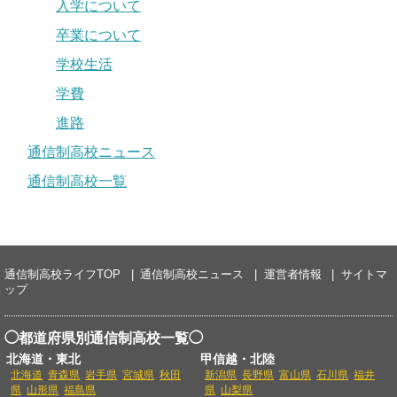
入学について
卒業について
学校生活
学費
進路
通信制高校ニュース
通信制高校一覧
通信制高校ライフTOP
通信制高校ニュース
運営者情報
サイトマ
ップ
◯都道府県別通信制高校一覧◯
北海道・東北
甲信越・北陸
北海道
青森県
岩手県
宮城県
秋田
新潟県
長野県
富山県
石川県
福井
県
山形県
福島県
県
山梨県