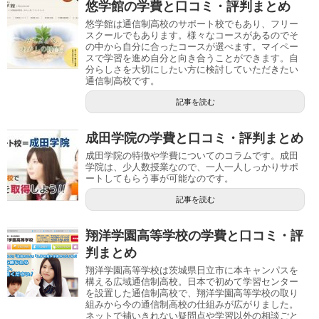
悠学館の学費と口コミ・評判まとめ
悠学館は通信制高校のサポート校でもあり、フリー
スクールでもあります。様々なコースがあるのでそ
の中から自分に合ったコースが選べます。マイペー
スで学習を進め自分と向き合うことができます。自
分らしさを大切にしたい方に検討していただきたい
通信制高校です。
記事を読む
成田学院の学費と口コミ・評判まとめ
成田学院の特徴や学費についてのコラムです。成田
学院は、少人数授業なので、一人一人しっかりサポ
ートしてもらう事が可能なのです。
記事を読む
翔洋学園高等学校の学費と口コミ・評
判まとめ
翔洋学園高等学校は茨城県日立市に本キャンパスを
構える広域通信制高校。日本で初めて学習センター
を設置した通信制高校で、翔洋学園高等学校の取り
組みから今の通信制高校の仕組みが広がりました。
ネットで補いきれない疑問点や学習以外の相談ごと