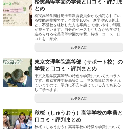
松実高等学園の学費と口コミ・評判ま
とめ
松実高等学園は埼玉県教育委員会から指定されてい
る技能連携校です。卒業率100％、進学率90％以上
と、不登校を経験した方も卒業まで通いやすい環境
が整っています。自分のペースを守りながら学習を
進められる松美高等学園の学費、特徴、コース、口
コミをご紹介。
記事を読む
東京文理学院高等部（サポート校）の
学費と口コミ・評判まとめ
東京文理学院高等部の特色や学費についてのコラム
です。東京文理学院高等部は、学習指導に力を入れ
ていますので、学力に不安を感じている方でも安心
して学べます。
記事を読む
秋桜（しゅうおう）高等学校の学費と
口コミ・評判まとめ
秋桜（しゅうおう）高等学校の特徴や学費について