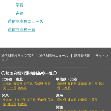
学費
進路
通信制高校ニュース
通信制高校一覧
通信制高校ライフTOP
通信制高校ニュース
運営者情報
サイトマ
ップ
◯都道府県別通信制高校一覧◯
北海道・東北
甲信越・北陸
北海道
青森県
岩手県
宮城県
秋田
新潟県
長野県
富山県
石川県
福井
県
山形県
福島県
県
山梨県
関東
東海
東京都
神奈川県
埼玉県
千葉県
茨城
愛知県
岐阜県
静岡県
三重県
県
群馬県
栃木県
関西