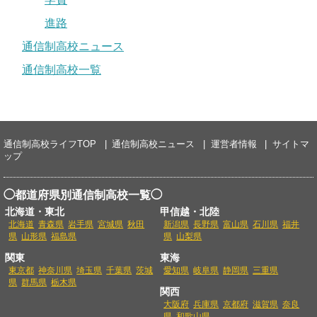
進路
通信制高校ニュース
通信制高校一覧
通信制高校ライフTOP
通信制高校ニュース
運営者情報
サイトマ
ップ
◯都道府県別通信制高校一覧◯
北海道・東北
甲信越・北陸
北海道
青森県
岩手県
宮城県
秋田
新潟県
長野県
富山県
石川県
福井
県
山形県
福島県
県
山梨県
関東
東海
東京都
神奈川県
埼玉県
千葉県
茨城
愛知県
岐阜県
静岡県
三重県
県
群馬県
栃木県
関西
大阪府
兵庫県
京都府
滋賀県
奈良
県
和歌山県