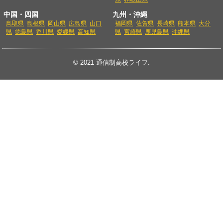
中国・四国
九州・沖縄
鳥取県
島根県
岡山県
広島県
山口
福岡県
佐賀県
長崎県
熊本県
大分
県
徳島県
香川県
愛媛県
高知県
県
宮崎県
鹿児島県
沖縄県
© 2021
通信制高校ライフ
.