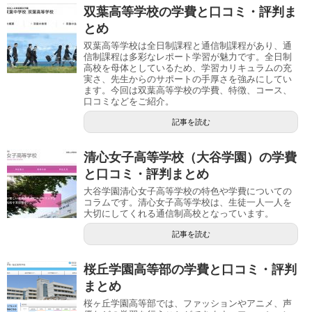
双葉高等学校の学費と口コミ・評判ま
とめ
双葉高等学校は全日制課程と通信制課程があり、通
信制課程は多彩なレポート学習が魅力です。全日制
高校を母体としているため、学習カリキュラムの充
実さ、先生からのサポートの手厚さを強みにしてい
ます。今回は双葉高等学校の学費、特徴、コース、
口コミなどをご紹介。
記事を読む
清心女子高等学校（大谷学園）の学費
と口コミ・評判まとめ
大谷学園清心女子高等学校の特色や学費についての
コラムです。清心女子高等学校は、生徒一人一人を
大切にしてくれる通信制高校となっています。
記事を読む
桜丘学園高等部の学費と口コミ・評判
まとめ
桜ヶ丘学園高等部では、ファッションやアニメ、声