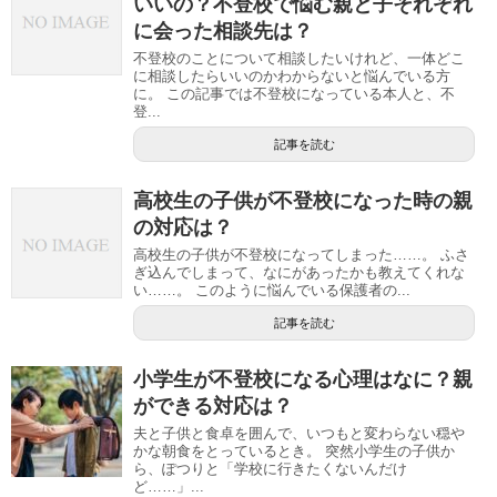
いいの？不登校で悩む親と子それぞれ
に会った相談先は？
不登校のことについて相談したいけれど、一体どこ
に相談したらいいのかわからないと悩んでいる方
に。 この記事では不登校になっている本人と、不
登...
記事を読む
高校生の子供が不登校になった時の親
の対応は？
高校生の子供が不登校になってしまった……。 ふさ
ぎ込んでしまって、なにがあったかも教えてくれな
い……。 このように悩んでいる保護者の...
記事を読む
小学生が不登校になる心理はなに？親
ができる対応は？
夫と子供と食卓を囲んで、いつもと変わらない穏や
かな朝食をとっているとき。 突然小学生の子供か
ら、ぽつりと「学校に行きたくないんだけ
ど……」...