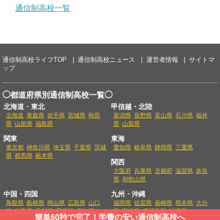
通信制高校一覧
通信制高校ライフTOP
通信制高校ニュース
運営者情報
サイトマ
ップ
◯都道府県別通信制高校一覧◯
北海道・東北
甲信越・北陸
北海道
青森県
岩手県
宮城県
秋田
新潟県
長野県
富山県
石川県
福井
県
山形県
福島県
県
山梨県
関東
東海
東京都
神奈川県
埼玉県
千葉県
茨城
愛知県
岐阜県
静岡県
三重県
県
群馬県
栃木県
関西
大阪府
兵庫県
京都府
滋賀県
奈良
県
和歌山県
中国・四国
九州・沖縄
鳥取県
島根県
岡山県
広島県
山口
福岡県
佐賀県
長崎県
熊本県
大分
県
徳島県
香川県
愛媛県
高知県
県
宮崎県
鹿児島県
沖縄県
簡単60秒で完了！学費の安い通信制高校へ